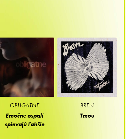
OBLIGATNE
BREN
Emočne ospalí
Tmou
spievajú ľahšie