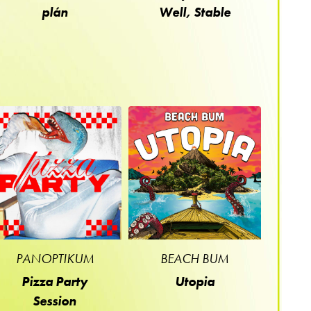
plán
Well, Stable
PANOPTIKUM
BEACH BUM
Pizza Party
Utopia
Session