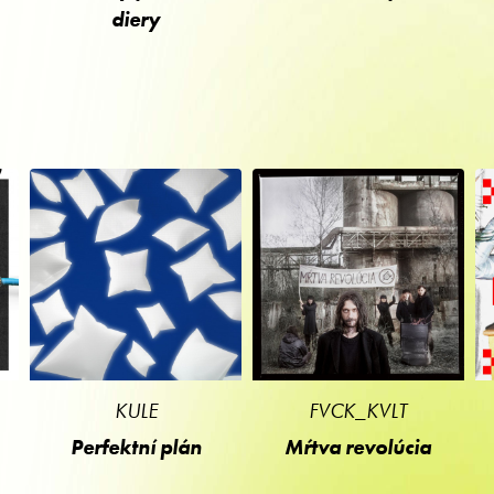
diery
KULE
FVCK_KVLT
Perfektní plán
Mŕtva revolúcia