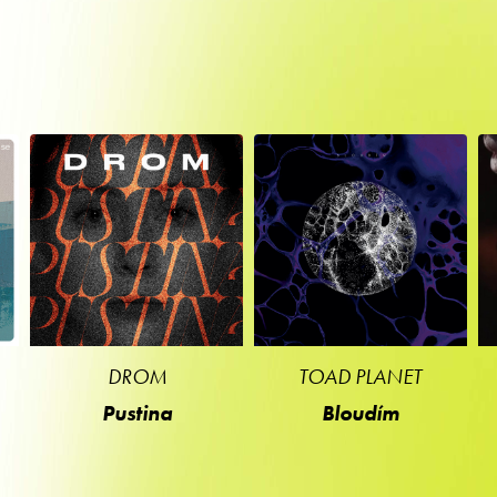
DROM
TOAD PLANET
Pustina
Bloudím