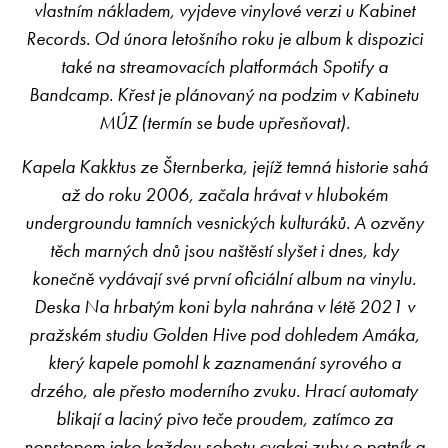
vlastním nákladem, vyjdeve vinylové verzi u Kabinet
Records. Od února letošního roku je album k dispozici
také na streamovacích platformách Spotify a
Bandcamp. Křest je plánovaný na podzim v Kabinetu
MÚZ (termín se bude upřesňovat).
Kapela Kakktus ze Šternberka, jejíž temná historie sahá
až do roku 2006, začala hrávat v hlubokém
undergroundu tamních vesnických kulturáků. A ozvěny
těch marných dnů jsou naštěstí slyšet i dnes, kdy
konečně vydávají své první oficiální album na vinylu.
Deska Na hrbatým koni byla nahrána v létě 2021 v
pražském studiu Golden Hive pod dohledem Amáka,
který kapele pomohl k zaznamenání syrového a
drzého, ale přesto moderního zvuku. Hrací automaty
blikají a laciný pivo teče proudem, zatímco za
nonstopem jako každou sobotu cvakaj zuby o patník a