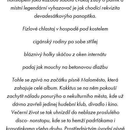
místní legendární vyhazovač je jak chodící rekvizita
devadesátkovýho panoptika.
Fízlové chlastaj v hospodě pod kostelem
cigánský rodiny po sobe střílej
bláznivý holky skáčou z oken internátu
padaj jak mouchy na betonovou dlažbu
Tohle se zpívá na začátku písně Maloměsto, která
zahajuje celé album. Kakktus se na něm pokouší
zachytit náladu ponurýho a nekulturního města, kde už
dávno zavřeli jedinej hudební klub, divadlo i kino.
Večerní život se tak uhnízdil do neblaze proslulého
disco- nonstopu, kde se to hemží padrťákama i
krasotinkama všeho druhu. Prostřednictvím úvodní písně