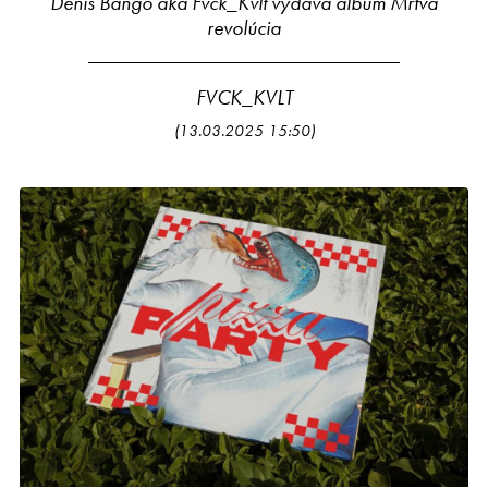
Denis Bango aka Fvck_Kvlt vydává album Mŕtva
revolúcia
FVCK_KVLT
(13.03.2025 15:50)