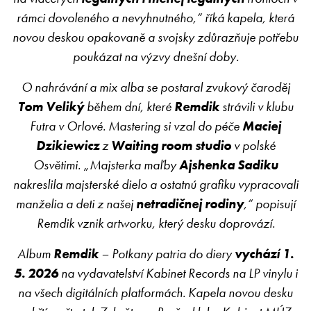
rámci dovoleného a nevyhnutného,“ říká kapela, která
novou deskou opakovaně a svojsky zdůrazňuje potřebu
poukázat na výzvy dnešní doby.
O nahrávání a mix alba se postaral zvukový čaroděj
Tom Veliký
během dní, které
Remdik
strávili v klubu
Futra v Orlové. Mastering si vzal do péče
Maciej
Dzikiewicz
z
Waiting room studio
v polské
Osvětimi. „Majsterka maľby
Ajshenka Sadiku
nakreslila majsterské dielo a ostatnú grafiku vypracovali
manželia a deti z našej
netradičnej rodiny
,“ popisují
Remdik vznik artworku, který desku doprovází.
Album
Remdik
– Potkany patria do diery
vychází 1.
5. 2026
na vydavatelství Kabinet Records na LP vinylu i
na všech digitálních platformách. Kapela novou desku