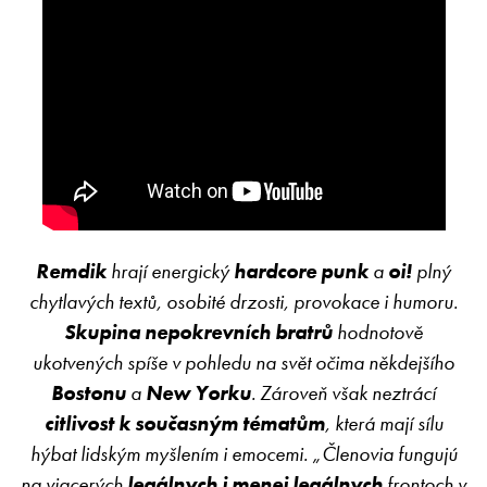
Remdik
hrají energický
hardcore punk
a
oi!
plný
chytlavých textů, osobité drzosti, provokace i humoru.
Skupina nepokrevních bratrů
hodnotově
ukotvených spíše v pohledu na svět očima někdejšího
Bostonu
a
New Yorku
. Zároveň však neztrácí
citlivost k současným tématům
, která mají sílu
hýbat lidským myšlením i emocemi. „Členovia fungujú
na viacerých
legálnych i menej legálnych
frontoch v