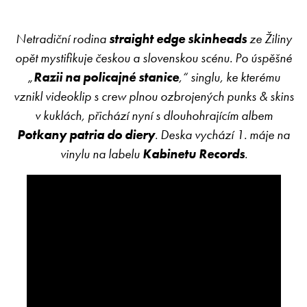
Netradiční rodina
straight edge skinheads
ze Žiliny
opět mystifikuje českou a slovenskou scénu. Po úspěšné
„
Razii na policajné stanice
,“ singlu, ke kterému
vznikl videoklip s crew plnou ozbrojených punks & skins
v kuklách, přichází nyní s dlouhohrajícím albem
Potkany patria do diery
. Deska vychází 1. máje na
vinylu na labelu
Kabinetu Records
.