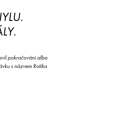
YLU.
LY.
avil pokračování alba
rávku s názvem Rotika