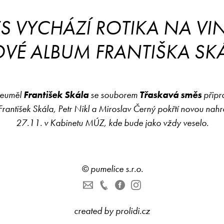
S VYCHÁZÍ ROTIKA NA VIN
VÉ ALBUM FRANTIŠKA SKÁ
šeuměl
František Skála
se souborem
Třaskavá směs
připr
rantišek Skála, Petr Nikl a Miroslav Černý pokřtí novou nah
27.11. v Kabinetu MÚZ, kde bude jako vždy veselo.
©
pumelice s.r.o.
created by
prolidi.cz