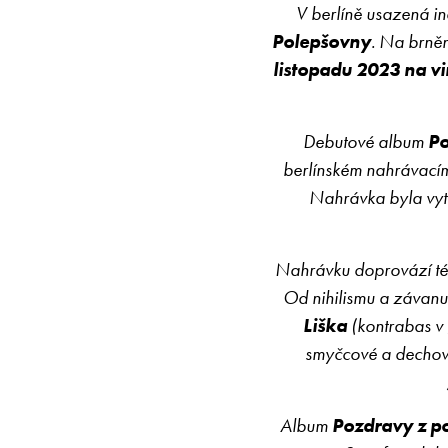
V berlíně usazená i
Polepšovny
. Na brně
listopadu 2023 na vi
Debutové album
Po
berlínském nahrávací
Nahrávka byla vy
Nahrávku doprovází téma
Od nihilismu a závanu
Liška
(kontrabas v 
smyčcové a dechov
Album
Pozdravy z p