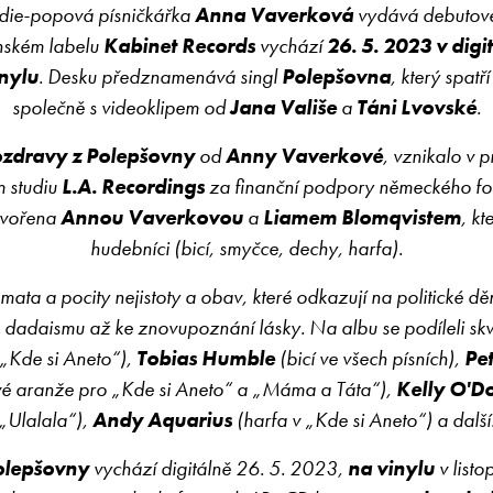
ndie-popová písničkářka
Anna Vaverková
vydává debutov
nském labelu
Kabinet Records
vychází
26. 5. 2023 v digit
nylu
. Desku předznamenává singl
Polepšovna
, který spatř
společně s
videoklipem od
Jana Vališe
a
Táni Lvovské
.
zdravy z Polepšovny
od
Anny Vaverkové
, vznikalo v 
m studiu
L.A. Recordings
za finanční podpory německého f
tvořena
Annou Vaverkovou
a
Liamem Blomqvistem
, kt
hudebníci (bicí, smyčce, dechy, harfa).
ta a pocity nejistoty a obav, které odkazují na politické d
 dadaismu až ke znovupoznání lásky. Na albu se podíleli skv
„Kde si Aneto“),
Tobias Humble
(bicí ve všech písních),
Pe
é aranže pro „Kde si Aneto“ a „Máma a Táta“),
Kelly O'D
„Ulalala“),
Andy Aquarius
(harfa v „Kde si Aneto“) a další
olepšovny
vychází digitálně 26. 5. 2023,
na vinylu
v list