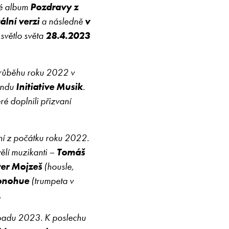
é album
Pozdravy z
ální verzi
a následně
v
í světlo světa
28.4.2023
průběhu roku 2022 v
ondu
Initiative Musik
.
eré doplnili přizvaní
ění z počátku roku 2022.
ělí muzikanti –
Tomáš
ter Mojzeš
(housle,
onohue
(trumpeta v
.
opadu 2023. K poslechu