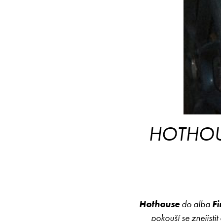
HOTHOUS
Hothouse
do alba
Fi
pokouší se znejisti