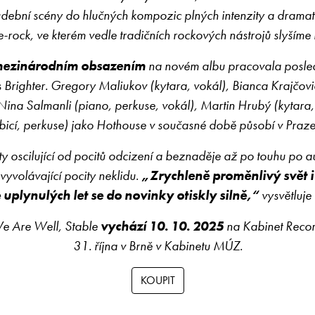
udební scény do hlučných kompozic plných intenzity a drama
-rock, ve kterém vedle tradičních rockových nástrojů slyšíme 
ezinárodním obsazením
na novém albu pracovala posledn
 Brighter. Gregory Maliukov (kytara, vokál), Bianca Krajčovi
Nina Salmanli (piano, perkuse, vokál), Martin Hrubý (kytara, 
bicí, perkuse) jako Hothouse v současné době působí v Praz
 oscilující od pocitů odcizení a beznaděje až po touhu po aute
yvolávající pocity neklidu.
„Zrychleně proměnlivý svět i 
 uplynulých let se do novinky otiskly silně,“
vysvětluje
We Are Well, Stable
vychází 10. 10. 2025
na Kabinet Recor
31. října v Brně v Kabinetu MÚZ.