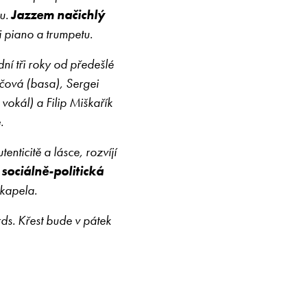
tu.
Jazzem načichlý
i piano a trumpetu.
í tři roky od předešlé
čová (basa), Sergei
vokál) a Filip Miškařík
e.
nticitě a lásce, rozvíjí
sociálně-politická
 kapela.
ds. Křest bude v pátek