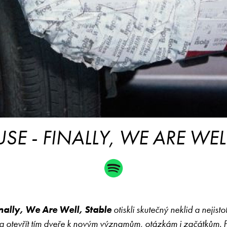
E - FINALLY, WE ARE WELL
nally, We Are Well, Stable
otiskli skutečný neklid a nejist
t a otevřít tím dveře k novým významům, otázkám i začátkům. Př