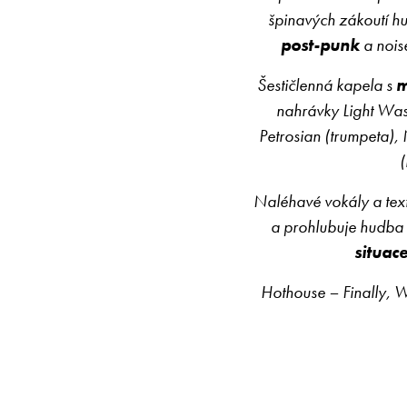
špinavých zákoutí h
post-punk
a noise
Šestičlenná kapela s
m
nahrávky Light Was
Petrosian (trumpeta), 
(
Naléhavé vokály a texty
a prohlubuje hudba v
situace
Hothouse – Finally, 