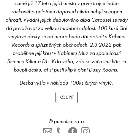
scéně již 17 let a jejich místo v první trojce indie-
rockového pelotonu doposud nikdo nebyl schopen
ohrozit. Vydání jejich debutového alba Carousel se tedy
dá považovat za velkou hudební událost. 100 kusů čiré
vinylové desky se od února bude dát pořídit v Kabinet
Records a spřízněných obchodech. 2.3.2022 pak
proběhne její křest v Kabinetu Múz za spoluúčasti
Science Killer a DJs. Kdo váhá, zda se zúčastnit křtu, či
koupit desku, ať si pustí klip k písni Dusty Rooms.
Deska vyšla v nákladu 100ks čirých vinylů.
©
pumelice s.r.o.