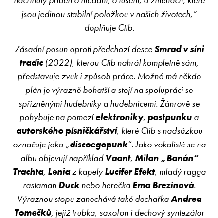
načrtnutý příběh o hledání, o tušení, o změnách, které
jsou jedinou stabilní položkou v našich životech,“
doplňuje Ctib.
Zásadní posun oproti předchozí desce
Smrad v síni
tradic
(2022), kterou Ctib nahrál kompletně sám,
představuje zvuk i způsob práce. Možná má někdo
plán je výrazně bohatší a stojí na spolupráci se
spřízněnými hudebníky a hudebnicemi. Žánrově se
pohybuje na pomezí
elektroniky
,
postpunku
a
autorského písničkářství
, které Ctib s nadsázkou
označuje jako „
discoegopunk
“. Jako vokalisté se na
albu objevují například
Vaant
,
Milan „Banán“
Trachta
,
Lenia
z kapely
Lucifer Efekt
, mladý ragga
rastaman
Duck
nebo herečka
Ema Brezinová
.
Výraznou stopu zanechává také dechařka
Andrea
Tomečků
, jejíž trubka, saxofon i dechový syntezátor