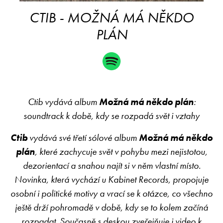
CTIB - MOŽNÁ MÁ NĚKDO
PLÁN
Ctib vydává album
Možná má někdo plán
:
soundtrack k době, kdy se rozpadá svět i vztahy
Ctib
vydává své třetí sólové album
Možná má někdo
plán
, které zachycuje svět v pohybu mezi nejistotou,
dezorientací a snahou najít si v něm vlastní místo.
Novinka, která vychází u Kabinet Records, propojuje
osobní i politické motivy a vrací se k otázce, co všechno
ještě drží pohromadě v době, kdy se to kolem začíná
rozpadat. Současně s deskou zveřejňuje i video k