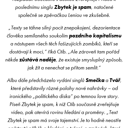
poslednímu singlu
Zbytek je spam
, natočené
společně se zpěvačkou Leniou ve zkušebně.
„Texty se táhne silný pocit znepokojení, dezorientace
člověka semílaného soukolím
pozdního kapitalismu
a nástupem všech těch fašizujících zombíků, kteří se
dostávají k moci,“ říká Ctib. „Ale zároveň tam pořád
někde
zůstává naděje
, že existuje smysluplný způsob,
jak žít a nenechat se přitom semlít.“
Albu dále předcházelo vydání singlů
Smečka
a
Tvář
,
které představily různé polohy nové nahrávky – od
ironického „politického diska“ po temnou love story.
Píseň Zbytek je spam, k níž Ctib současně zveřejňuje
video, pak otevírá rovinu hledání a proměny. „Text
Zbytek je spam má svoje tajemství. Je to hodně neostře