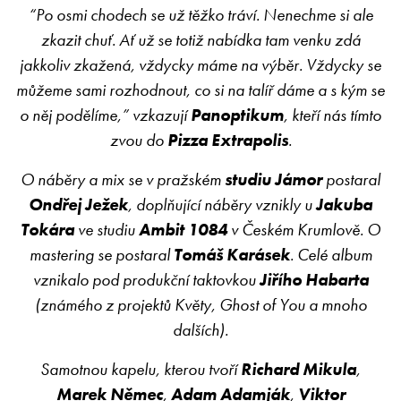
“Po osmi chodech se už těžko tráví. Nenechme si ale
zkazit chuť. Ať už se totiž nabídka tam venku zdá
jakkoliv zkažená, vždycky máme na výběr. Vždycky se
můžeme sami rozhodnout, co si na talíř dáme a s kým se
o něj podělíme,” vzkazují
Panoptikum
, kteří nás tímto
zvou do
Pizza Extrapolis
.
O náběry a mix se v pražském
studiu Jámor
postaral
Ondřej Ježek
, doplňující náběry vznikly u
Jakuba
Tokára
ve studiu
Ambit 1084
v Českém Krumlově. O
mastering se postaral
Tomáš Karásek
. Celé album
vznikalo pod produkční taktovkou
Jiřího Habarta
(známého z projektů Květy, Ghost of You a mnoho
dalších).
Samotnou kapelu, kterou tvoří
Richard Mikula
,
Marek Němec
,
Adam Adamják
,
Viktor