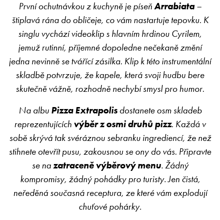
První ochutnávkou z kuchyně je píseň
Arrabiata
–
štiplavá rána do obličeje, co vám nastartuje tepovku. K
singlu vychází videoklip s hlavním hrdinou Cyrilem,
jemuž rutinní, příjemné dopoledne nečekaně změní
jedna nevinně se tvářící zásilka. Klip k této instrumentální
skladbě potvrzuje, že kapele, která svoji hudbu bere
skutečně vážně, rozhodně nechybí smysl pro humor.
Na albu
Pizza Extrapolis
dostanete osm skladeb
reprezentujících
výběr z osmi druhů pizz
. Každá v
sobě skrývá tak svéráznou sebranku ingrediencí, že než
stihnete otevřít pusu, zakousnou se ony do vás. Připravte
se na
zatraceně výběrový menu
. Žádný
kompromisy, žádný pohádky pro turisty. Jen čistá,
neředěná současná receptura, ze které vám explodují
chuťové pohárky.