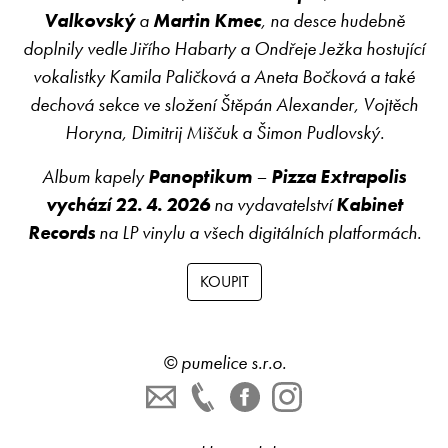
Valkovský
a
Martin Kmec
, na desce hudebně
doplnily vedle Jiřího Habarty a Ondřeje Ježka hostující
vokalistky Kamila Paličková a Aneta Bočková a také
dechová sekce ve složení Štěpán Alexander, Vojtěch
Horyna, Dimitrij Miščuk a Šimon Pudlovský.
Album kapely
Panoptikum
–
Pizza Extrapolis
vychází 22. 4. 2026
na vydavatelství
Kabinet
Records
na LP vinylu a všech digitálních platformách.
©
pumelice s.r.o.