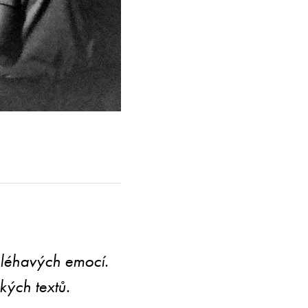
aléhavých emocí.
kých textů.