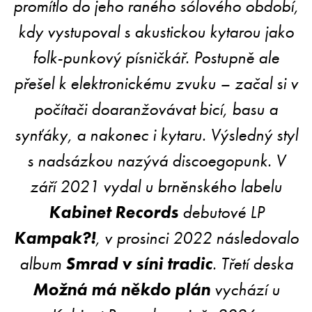
promítlo do jeho raného sólového období,
kdy vystupoval s akustickou kytarou jako
folk-punkový písničkář. Postupně ale
přešel k elektronickému zvuku – začal si v
počítači doaranžovávat bicí, basu a
synťáky, a nakonec i kytaru. Výsledný styl
s nadsázkou nazývá discoegopunk. V
září 2021 vydal u brněnského labelu
Kabinet Records
debutové LP
Kampak?!
, v prosinci 2022 následovalo
album
Smrad v síni tradic
. Třetí deska
Možná má někdo plán
vychází u