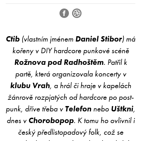
Ctib
(vlastním jménem
Daniel Stibor
) má
kořeny v DIY hardcore punkové scéně
Rožnova pod Radhoštěm
. Patřil k
partě, která organizovala koncerty v
klubu Vrah
, a hrál či hraje v kapelách
žánrově rozpjatých od hardcore po post-
punk, dříve třeba v
Telefon
nebo
Uštkni
,
dnes v
Chorobopop
. K tomu ho ovlivnil i
český předlistopadový folk, což se