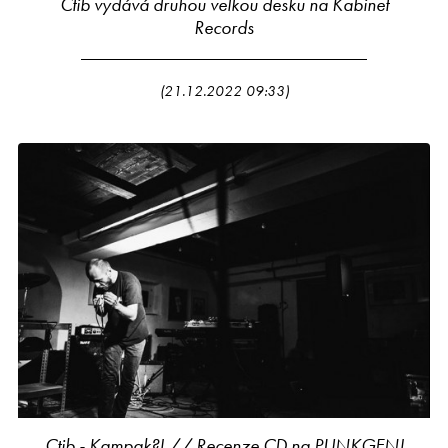
Ctib vydává druhou velkou desku na Kabinet
Records
(21.12.2022 09:33)
Ctib - Kampak?! // Recenze CD na PUNKGEN!