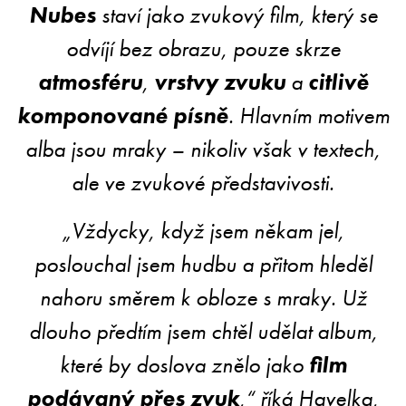
Nubes
staví jako zvukový film, který se
odvíjí bez obrazu, pouze skrze
atmosféru
,
vrstvy zvuku
a
citlivě
komponované písně
. Hlavním motivem
alba jsou mraky – nikoliv však v textech,
ale ve zvukové představivosti.
„Vždycky, když jsem někam jel,
poslouchal jsem hudbu a přitom hleděl
nahoru směrem k obloze s mraky. Už
dlouho předtím jsem chtěl udělat album,
které by doslova znělo jako
film
podávaný přes zvuk
,“ říká Havelka,