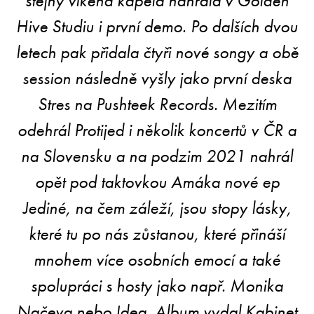
Hive Studiu i první demo. Po dalších dvou
letech pak přidala čtyři nové songy a obě
session následně vyšly jako první deska
Stres na Pushteek Records. Mezitím
odehrál Protijed i několik koncertů v ČR a
na Slovensku a na podzim 2021 nahrál
opět pod taktovkou Amáka nové ep
Jediné, na čem záleží, jsou stopy lásky,
které tu po nás zůstanou, které přináší
mnohem více osobních emocí a také
spolupráci s hosty jako např. Monika
Načeva nebo Idea. Album vydal Kabinet