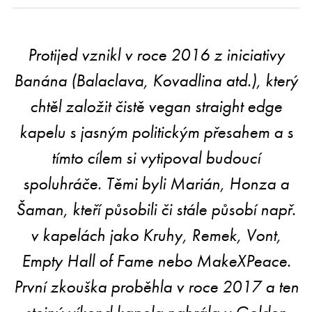
Protijed vznikl v roce 2016 z iniciativy
Banána (Balaclava, Kovadlina atd.), který
chtěl založit čistě vegan straight edge
kapelu s jasným politickým přesahem a s
tímto cílem si vytipoval budoucí
spoluhráče. Těmi byli Marián, Honza a
Šaman, kteří působili či stále působí např.
v kapelách jako Kruhy, Remek, Vont,
Empty Hall of Fame nebo MakeXPeace.
První zkouška proběhla v roce 2017 a ten
stejný víkend kapela nahrála v Golden